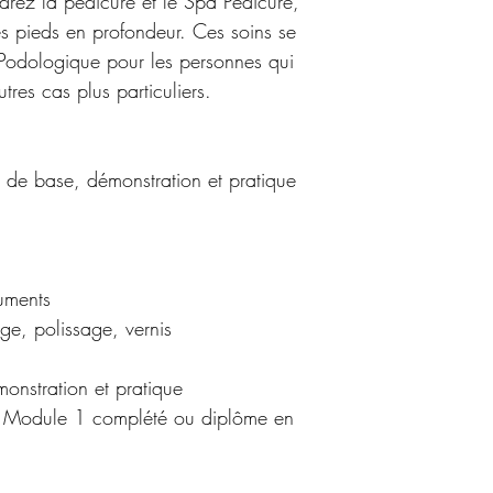
rez la pédicure et le Spa Pédicure, 
es pieds en profondeur. Ces soins se 
Podologique pour les personnes qui 
tres cas plus particuliers.
e de base, démonstration et pratique
uments
age, polissage, vernis
onstration et pratique
 : Module 1 complété ou diplôme en 