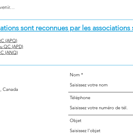
enir...
tions sont reconnues par les associations 
 QC (APQ)
du QC (APD)
 QC (ANQ)
Nom
3, Canada
Téléphone
Objet