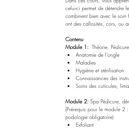
Dans ces cours, vous apprend
celui-ci permet de détendre l
combinent bien avec le soin 
ont des callosités, cors, ou au
Contenu
Module 1:
  Théorie, Pédicur
Anatomie de l’ongle
Maladies
Hygiène et stérilisation
Connaissances des instr
Soins des cuticules, lim
Module 2: 
Spa Pédicure, dém
(Prérequis pour le module 2
podologie obligatoire)
Exfoliant