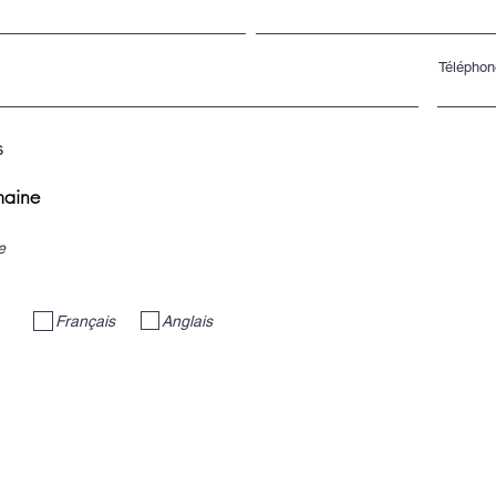
Téléphon
s
maine
e
Anglais
Français