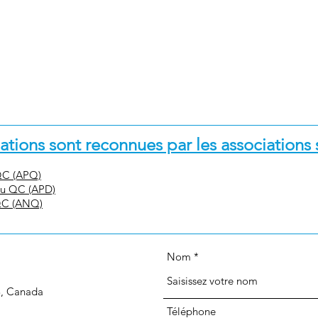
tions sont reconnues par les associations 
 QC (APQ)
du QC (APD)
 QC (ANQ)
Nom
3, Canada
Téléphone