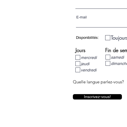
E-mail
Toujour
Disponibilités:
Jours
Fin de se
samedi
mercredi
dimanch
jeudi
vendredi
Quelle langue parlez-vous?
Inscrivez-vous!